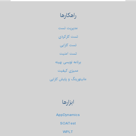
راهکارها
مدیریت تست
تست کارکردی
تست كارایی
تست امنیت
برنامه نویسی بهینه
ممیزی کیفیت
مانیتورینگ و پایش کارایی
ابزارها
AppDynamics
SOATest
WPLT