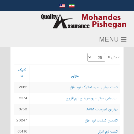
MENU
نمایش #
کلیک
عنوان
ها
تست موثر و سیستماتیک نرم افزار
2682
عیب‌یابی موثر سرویس‌های نرم‌افزاری
2374
بهترین تجربیات APM
3750
تضمین کیفیت نرم افزار
20247
تست نرم افزار
63416