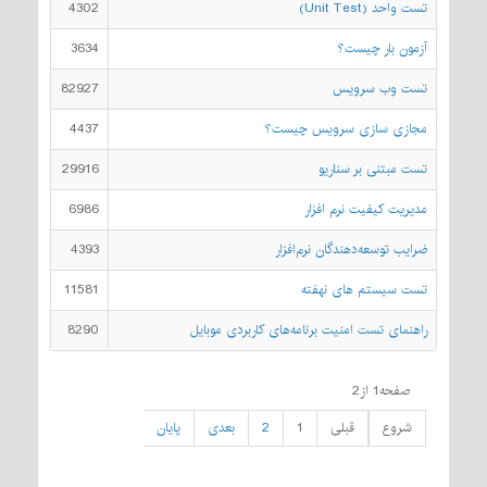
تست واحد (Unit Test)
4302
آزمون بار چیست؟
3634
تست وب سرویس
82927
مجازی‌ سازی سرویس چیست؟
4437
تست مبتنی بر سناریو
29916
مدیریت کیفیت نرم افزار
6986
ضرایب توسعه‌دهندگان نرم‌افزار
4393
تست سیستم های نهفته
11581
راهنمای تست امنیت برنامه‌های کاربردی موبایل
8290
صفحه1 از2
شروع
قبلی
1
2
بعدی
پایان