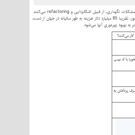
در حالی که افزایش بهره‌وری توسعه‌دهندگان برای مدیران ارشد اولویت دارد، تعداد متوسطی از توسعه‌دهندگان بیش از 17 ساعت در هفته را صرف مشکلات نگهداری، از قبیل اشکالزدایی و refactoring می‌کنند.
علاوه بر این، آن‌ها تقریبا 4 ساعت در هفته را صرف کد نویسی بد می‌کنند، که بر اساس محاسبات Stripe بر روی متوسط حقوق توسعه‌دهندگان کشور، تقریبا 85 میلیارد دلار هزینه به طور سالیانه در جهان از دست
به بهبود بهره‌وری آنها می‌شود.