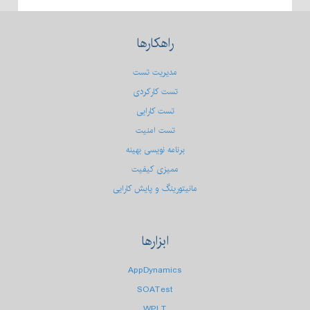
راهکارها
مدیریت تست
تست کارکردی
تست كارایی
تست امنیت
برنامه نویسی بهینه
ممیزی کیفیت
مانیتورینگ و پایش کارایی
ابزارها
AppDynamics
SOATest
WPLT