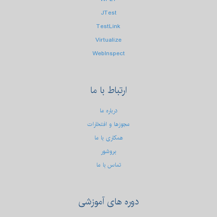
JTest
TestLink
Virtualize
WebInspect
ارتباط
با ما
درباره ما
مجوزها و افتخارات
همکاری با ما
بروشور
تماس با ما
دوره
های آموزشی