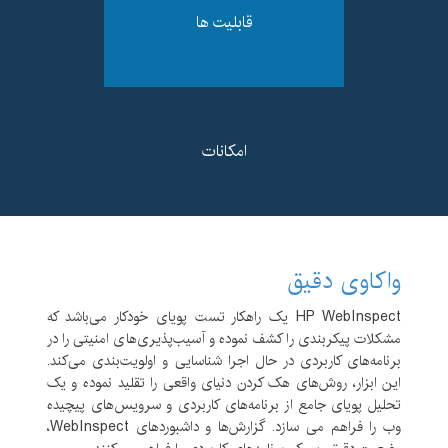
قابلیت ها
امکانات
قابلیت شناسایی طیف وسیعی از آسیب پذیری های
واکاوی دقیق
تحت وب و وب-سرویس
HP WebInspect یک راهکار تست پویای خودکار می‌باشد که
توانایی تشخیص حفره های امنیتی تکنولوژی های
مشکلات پیکربندی را کشف نموده و آسیب‌پذیری‌های امنیتی را در
جدید وب
برنامه‌های کاربردی در حال اجرا شناسایی و اولویت‌بندی می‌کند.
اسکن سایت های
AJAX
این ابزار، روش‌های هک کردن دنیای واقعی را تقلید نموده و یک
تحلیل پویای جامع از برنامه‌های کاربردی و سرویس‌های پیچیده
قابلیت سفارشی سازی اسکن با ایجاد تنظیمات متعدد به
وب را فراهم می سازد. گزارش‌ها و داشبوردهای WebInspect،
منظور هوشمندسازی هر چه بیشتر فرایند تست نفوذ