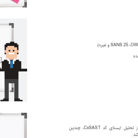
سریع
های برنامه
data flow
) در آنالیز برنامه
خصی
 رایج همچون
SVN، Git
و
TFS
ده.
continuou
همچون
Jenkins
همچون
Eclipse، Visual Studio
و
IntelliJ
الگوریتم منحصر به فرد "Best Fix Location" از تحلیل ایستای کد CxSAST، چندین
ند.