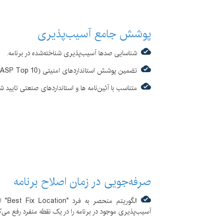
دارای محیط کاربر پسند
استفاده از مکانیزم‌های پیشرفته در جهت اسکن 
پوشش جامع آسیب‌پذیری
قابلیت یکپارچه سازی با فرایند ساخت و انتشار کد
استفاده از تکنیک تحلیل جریان داده (
 analysis
شناسایی صدها آسیب‌پذیری شناخته‌شده در برنامه.
قابلیت ساخت داشبورد، گزارشات و نمودارهای ش
تضمین پوشش استانداردهای امنیتی (SANS 25 ،OWASP Top 10 و غیره).
قابلیت یکپارچه سازی با ابزارهای سورس-کنترل
متناسب با آئین‌نامه ها و استانداردهای صنعتی تایید ش
قابلیت یکپارچه سازی با ابزارهای
s integration
قابلیت یکپارچه سازی با محیط های تولید رایج 
قابلیت فراخوانی از طریق
Command
صرفه‌جویی در زمان اصلاح برنامه
آسیب‌پذیری‌ موجود در برنامه را در یک نقطه منفرد رفع می‌ک