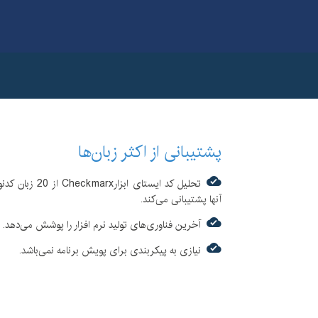
پشتیبانی از زبان‌های برنامه نویسی رایج همچون
پشتیبانی از اکثر زبان‌ها
دارای رتبه اول در تحلیل سورس-کد از دید امنیت
تحلیل کد ایستای 
اسکن صدها آسیب پذیری همچون
 ،Parameter
آنها پشتیبانی می‌کند.
tack Invalidated input ،Unhandled exception
resources
آخرین فناوری‌های تولید نرم افزار را پوشش می‌دهد.
پشتیبانی از استانداردهای رایج امنیت همچون
MA
نیازی به پیکربندی برای پویش برنامه نمی‌باشد.
قابلیت اسکن کدهای کامپایل نشده
قابلیت سفارشی سازی آسان