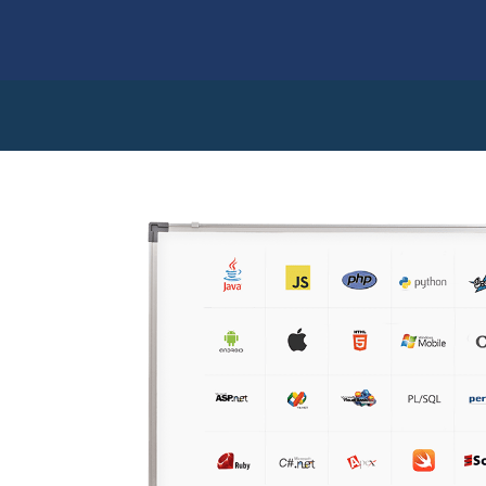
Java ،JS ،PHP ،Python ،Groovy
و
Apex
SQL Injection ،Cross-Site Scripting ،
Tampering ،Cross-site request
و
Unreleased
OWAS
و
BSIMM