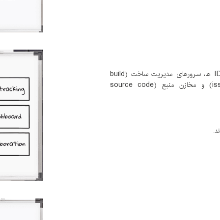
نرم‌افزار تحلیل ایستای کد Checkmarx، با تمامIDE ها، سرورهای مدیریت ساخت (build
management)، ابزارهای ردیابی خطا (issue tracker) و مخازن منبع (source code
د.