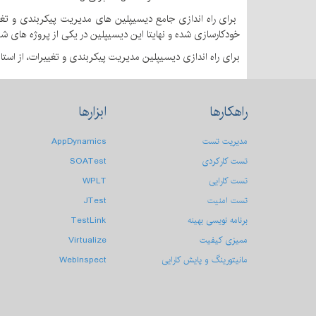
برای راه اندازی جامع دیسیپلین های مدیریت پیکربندی و تغی
خودكارسازی شده و نهایتا این دیسیپلین در یكی از پروژه های ش
برای راه اندازی دیسیپلین مدیریت پیکربندی و تغییرات، از استانداردهای IEEE و توصیه های CMMI استف
راهکارها
ابزارها
مدیریت تست
AppDynamics
تست کارکردی
SOATest
تست كارایی
WPLT
تست امنیت
JTest
برنامه نویسی بهینه
TestLink
ممیزی کیفیت
Virtualize
مانیتورینگ و پایش کارایی
WebInspect