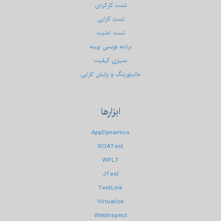
تست کارکردی
تست كارایی
تست امنیت
برنامه نویسی بهینه
ممیزی کیفیت
مانیتورینگ و پایش کارایی
ابزارها
AppDynamics
SOATest
WPLT
JTest
TestLink
Virtualize
WebInspect