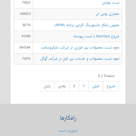
تست موبایل
7652
معماری بومی ابر
46623
معرفی راهکار مانیتورینگ کارایی برنامه (APM)
3276
شروع DevOps با تست پیوسته
5086
نحوه تست محصولات نرم افزاری در شرکت مایکروسافت
84094
نحوه تست محصولات و خدمات نرم افزار در شرکت گوگل
7976
صفحه2 از2
شروع
قبلی
1
2
بعدی
پایان
راهکارها
مدیریت تست