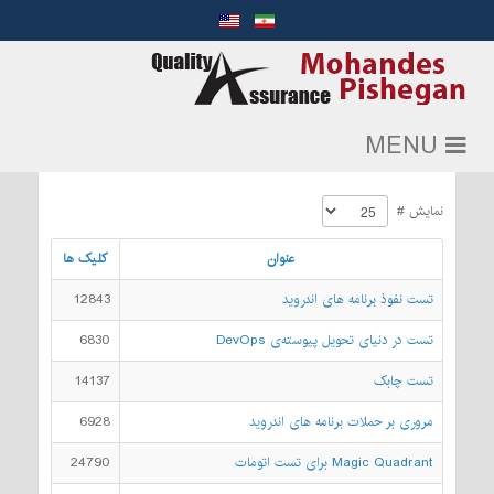
MENU
نمایش #
عنوان
کلیک ها
تست نفوذ برنامه های اندروید
12843
تست در دنیای تحویل پیوسته‌ی DevOps
6830
تست چابک
14137
مروری بر حملات برنامه های اندروید
6928
Magic Quadrant برای تست اتومات
24790