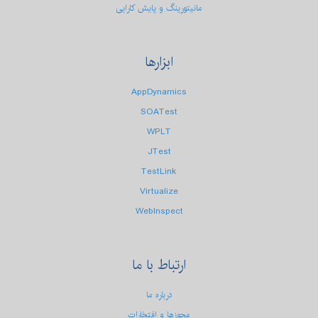
مانیتورینگ و پایش کارایی
ابزارها
AppDynamics
SOATest
WPLT
JTest
TestLink
Virtualize
WebInspect
ارتباط
با ما
درباره ما
مجوزها و افتخارات