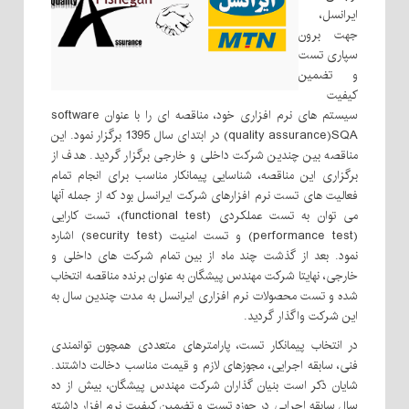
ایرانسل،
جهت برون
سپاری تست
و تضمین
کیفیت
سیستم های نرم افزاری خود، مناقصه ای را با عنوان software
quality assurance)SQA) در ابتدای سال 1395 برگزار نمود. این
مناقصه بین چندین شرکت داخلی و خارجی برگزار گردید. هدف از
برگزاری این مناقصه، شناسایی پیمانکار مناسب برای انجام تمام
فعالیت های تست نرم افزارهای شرکت ایرانسل بود که از جمله آنها
می توان به تست عملکردی (functional test)، تست کارایی
(performance test) و تست امنیت (security test) اشاره
نمود. بعد از گذشت چند ماه از بین تمام شرکت های داخلی و
خارجی، نهایتا شرکت مهندس پیشگان به عنوان برنده مناقصه انتخاب
شده و تست محصولات نرم افزاری ایرانسل به مدت چندین سال به
این شرکت واگذار گردید.
در انتخاب پیمانکار تست، پارامترهای متعددی همچون توانمندی
فنی، سابقه اجرایی، مجوزهای لازم و قیمت مناسب دخالت داشتند.
شایان ذکر است بنیان گذاران شرکت مهندس پیشگان، بیش از ده
سال سابقه اجرایی در حوزه تست و تضمین کیفیت نرم افزار داشته