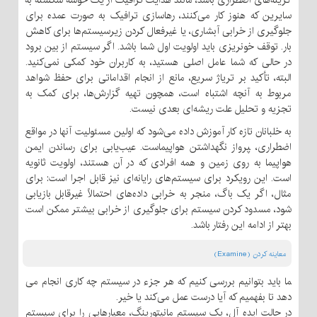
گزینه‌های اضطراری باشد، مانند هدایت ترافیک از یک خوشه شکسته به
سایرین که هنوز کار می‌کنند، رهاسازی ترافیک به صورت عمده برای
جلوگیری از خرابی آبشاری، یا غیرفعال کردن زیرسیستم‌ها برای کاهش
بار. توقف خونریزی باید اولویت اول شما باشد. اگر سیستم از بین برود
در حالی که شما عامل اصلی هستید، به کاربران خود کمکی نمی‌کنید.
البته، تأکید بر تریاژ سریع، مانع از انجام اقداماتی برای حفظ شواهد
مربوط به آنچه اشتباه است، همچون تهیه گزارش‌ها، برای کمک به
تجزیه و تحلیل علت ریشه‌ای بعدی نیست.
به خلبانان تازه کار آموزش داده می‌شود که اولین مسئولیت آنها در مواقع
اضطراری، ‍پرواز نگهداشتن هواپیماست. عیب‌یابی برای رساندن ایمن
هواپیما به روی زمین و همه افرادی که در آن هستند، اولویت ثانویه
است. این رویکرد برای سیستم‌های رایانه‌ای نیز قابل اجرا است: برای
مثال، اگر یک باگ، منجر به خرابی داده‌های احتمالاً غیرقابل بازیابی
شود، مسدود کردن سیستم برای جلوگیری از خرابی بیشتر ممکن است
بهتر از ادامه این رفتار باشد.
معاینه کردن (Examine)
‍ما باید بتوانیم بررسی کنیم که هر جزء در سیستم چه کاری انجام می
دهد تا بفهمیم که آیا درست عمل می‌کند یا خیر.
در حالت ایده آل، یک سیستم مانیتورینگ، معیارهایی را برای سیستم