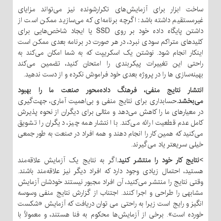
ساخت ابزار برای آزمایش‌های تکرارشونده نیز می‌تواند مزایای
غیرمستقیم داشته باشد: اگرچه برنامه‌ای که می‌سازید ممکن است از
داشتن پایگاه داده خود بر روی SSD یا ایجاد شاخص‌هایی برای
کلیدهای متراکم سودی نبرد، در هر صورت در برنامه بعدی ممکن است
اینکار انجام شود. نوشتن یک اسکریپت که به شما امکان می‌کند به
راحتی این تغییرات پیکربندی را امتحان کنید، تضمین می‌کند
بهینه‌سازی ها را در پروژه بعدی خود فراموش نکرده و از دست ندهید.
انتشار نتایج منفی، فرهنگ داده‌محور صنعت ما را بهبود
می‌بخشد.
حسابداری برای نتایج منفی و بی‌اهمیت آماری، جهت‌گیری
در معیارهای ما را کاهش می‌دهد و مثالی برای دیگران از نحوه پذیرش
کامل عدم قطعیت ارائه می‌کند. با انتشار همه چیز، دیگران را تشویق
می‌کنید که همین کار را انجام دهند و همه افراد در صنعت به طور جمعی
خیلی سریعتر یاد می‌گیرند.
>
نتایج کار خود را منتشر کنید.
اگر به نتایج یک آزمایش علاقه‌مند
هستید، احتمال زیادی وجود دارد که افراد دیگر نیز علاقه‌مند باشند.
وقتی نتایج را منتشر می‌کنید، آن افراد مجبور نیستند خودشان آزمایش
مشابهی را طراحی و اجرا کنند. اجتناب از گزارش نتایج منفی وسوسه
انگیز و رایج است زیرا به راحتی می توان دریافت که آزمایش «شکست
خورده است». برخی از آزمایش‌ها محکوم به فنا هستند، و معمولاً با