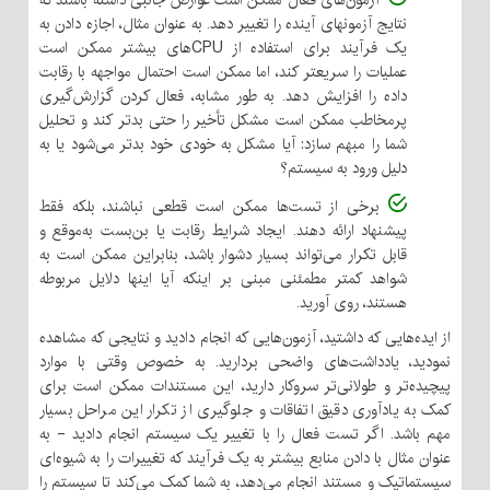
آزمون‌های فعال ممکن است عوارض جانبی داشته باشند که
نتایج آزمونهای آینده را تغییر دهد. به عنوان مثال، اجازه دادن به
یک فرآیند برای استفاده از CPUهای بیشتر ممکن است
عملیات را سریعتر کند، اما ممکن است احتمال مواجهه با رقابت
داده را افزایش دهد. به طور مشابه، فعال کردن گزارش‌گیری
پرمخاطب ممکن است مشکل تأخیر را حتی بدتر کند و تحلیل
شما را مبهم سازد: آیا مشکل به خودی خود بدتر می‌شود یا به
دلیل ورود به سیستم؟
برخی از تست‌ها ممکن است قطعی نباشند، بلکه فقط
پیشنهاد ارائه دهند. ایجاد شرایط رقابت یا بن‌بست به‌موقع و
قابل تکرار می‌تواند بسیار دشوار باشد، بنابراین ممکن است به
شواهد کمتر مطمئنی مبنی بر اینکه آیا اینها دلایل مربوطه
هستند، روی آورید.
از ایده‌هایی که داشتید، آزمون‌هایی که انجام دادید و نتایجی که مشاهده
نمودید، یادداشت‌های واضحی بردارید. به خصوص وقتی با موارد
پیچیده‌تر و طولانی‌تر سروکار دارید، این مستندات ممکن است برای
کمک به یادآوری دقیق اتفاقات و جلوگیری از تکرار این مراحل بسیار
مهم باشد. اگر تست فعال را با تغییر یک سیستم انجام دادید - به
عنوان مثال با دادن منابع بیشتر به یک فرآیند که تغییرات را به شیوه‌ای
سیستماتیک و مستند انجام می‌دهد، به شما کمک می‌کند تا سیستم را