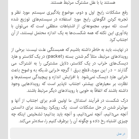
هستند یا با علل مشترک مرتبط هستند.
رفع مشکلات رایج اول و دوم، موضوع یادگیری سیستم مورد نظر و
تجربه کردنِ الگوهای رایج مورد استفاده در سیستم‌های توزیع شده
است. تله سوم، مجموعه‌ای از اشتباهات منطقی است که می‌توان با
یادآوری این نکته که همه شکست‌ها به یک اندازه محتمل نیستند، از آن
اجتناب کرد.
در نهایت، باید به خاطر داشته باشیم که همبستگی علت نیست: برخی از
رویدادهای مرتبط، مثلاً گم شدن بسته (packet) در یک کلاستر و هارد
دیسک‌های خراب در یک کلاستر، دلایل مشترکی را به اشتراک می
گذارند - در این مورد، قطع برق. اگرچه خرابی شبکه به وضوح باعث
خرابی هارد دیسک نمی‌شود. با افزایش اندازه و پیچیدگی سیستم‌ها و
نظارت بر معیارهای بیشتر، اجتناب ناپذیر است که رویدادهایی وجود
داشته باشند که اتفاقاً به خوبی با رویدادهای دیگر مرتبط باشند.
درک شکست در فرآیند استدلال ما اولین قدم برای اجتناب از آنها و
موثرتر شدن در حل مشکلات است. یک رویکرد روشمند برای دانستن
آنچه می‌دانیم، آنچه نمی‌دانیم، و آنچه باید بدانیم؛ تشخیص اینکه چه
چیزی اشتباه رخ داده و چگونه آن را برطرف کنیم را، ساده‌تر می‌کند.
در عمل