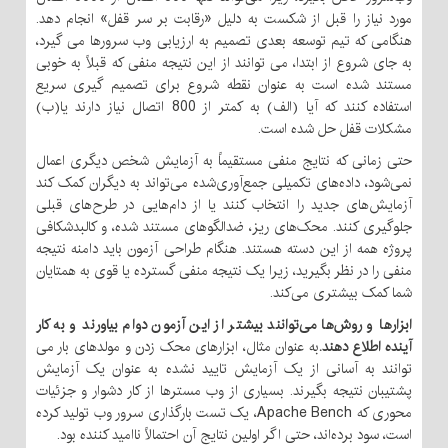
مورد نیاز را قبل از شکست به دلیل «رقابت بر سر قفل» انجام دهد.
هنگامی که تیم توسعه بعدی تصمیم به ارزیابی وب سرورها می گیرد،
به جای شروع از ابتدا، می توانند از این نتیجه منفی که قبلاً به خوبی
مستند شده است به عنوان نقطه شروع برای تصمیم گیری سریع
استفاده کنند که آیا (الف) به کمتر از 800 اتصال نیاز دارند یا(ب)
مشکلات قفل حل شده است.
حتی زمانی که نتایج منفی مستقیماً به آزمایش شخص دیگری اعمال
نمی‌شود، داده‌های تکمیلی جمع‌آوری‌شده می‌تواند به دیگران کمک کند
آزمایش‌های جدید را انتخاب کنند یا از دام‌هایی در طرح‌های قبلی
جلوگیری کنند. محک‌های ریز، ضدالگوهای مستند شده، و کالبدشکافی
پروژه همه از این دسته هستند. هنگام طراحی آزمون باید دامنه نتیجه
منفی را در نظر بگیرید، زیرا یک نتیجه منفی گسترده یا قوی به همتایان
شما کمک بیشتری می‌کند.
ابزارها و روش‌ها می‌توانند بیشتر از این آزمون دوام بیاورند و به کار
آینده اطلاع دهند.
به عنوان مثال، ابزارهای محک زدن و مولدهای بار می
توانند به آسانی از یک آزمایش تایید نشده به عنوان یک آزمایش
پشتیبان نتیجه بگیرند. بسیاری از وب مسترها از کار دشوار و جزئیات
محوری که Apache Bench، یک تست بارگذاری سرور وب تولید کرده
است، سود برده‌اند، حتی اگر اولین نتایج آن احتمالاً ناامید کننده بود.