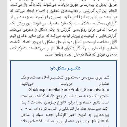
طریق ایمیل یا پیام‌رسانی فوری دریافت می‌شوند، یک باگ باز می‌کنند.
انجام این کار، گزارشی از فعالیت‌های تحقیق و اصلاح ایجاد می‌کند که
در آینده می‌توان به آنها اشاره کرد. بسیاری از تیم‌ها به چند دلیل از
گزارش مستقیم مشکلات به یک فرد منصرف می‌شوند: این روش یک
مرحله اضافی برای رونویسی گزارش به یک اشکال را معرفی می‌کند،
گزارش‌هایی با کیفیت پایین‌تر تولید می‌کند که برای سایر اعضای تیم
قابل مشاهده نیست، و تمایل دارد بار حل مشکل را برروی تعداد انگشت
شماری از اعضای تیم که گزارشگران اتفاقاً آنها را می‌شناسند متمرکز کند،
به جای فردی که فعلا در حال انجام وظیفه است.
شکسپیر مشکل دارد
شما برای سرویس جستجوی شکسپیر آماده هستید و یک
هشدار دریافت می‌کنید،
ShakespeareBlackboxProbe_SearchFailure:
مانیتورینگ جعبه سیاه شما در پنج دقیقه گذشته نتوانسته
است نتایج جستجو را برای «انواع چیزهای ناشناخته» پیدا
کند. سیستم هشدار اشکالی را ثبت کرده است - با
پیوندهایی به نتایج اخیر کاوشگر جعبه سیاه و مدخل
playbook برای این هشدار آن را به شما اختصاص داده