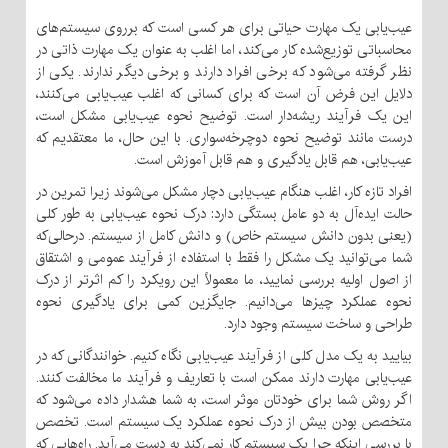
عیب‌یابی یک مهارت حیاتی برای هر کسی است که برروی سیستم‌های
محاسباتی توزیع‌شده کار می‌کند، اما اغلب به عنوان یک مهارت ذاتی در
نظر گرفته می‌شود که برخی افراد دارند و برخی دیگر ندارند. یکی از
دلایل این فرض آن است که برای کسانی که اغلب عیب‌یابی می‌کنند،
این یک فرآیند ریشه‌دار است. توضیح نحوه عیب‌یابی مشکل است،
درست مانند توضیح نحوه دوچرخه‌سواری. با این حال، ما معتقدیم که
عیب‌یابی، هم قابل یادگیری و هم قابل آموزش است.
افراد تازه کار، اغلب هنگام عیب‌یابی دچار مشکل می‌شوند زیرا تمرین در
حالت ایده‌آل به دو عامل بستگی دارد: درک نحوه عیب‌یابی به طور کلی
(یعنی بدون دانش سیستم خاص) و دانش کامل از سیستم. درحالی‌که
شما می‌توانید یک مشکل را فقط با استفاده از فرآیند عمومی و اشتقاق
از اصول اولیه بررسی نمایید، ما معمولاً این رویکرد را کم‌ اثرتر از درک
نحوه عملکرد چیزها می‌دانیم. جایگزین کمی برای یادگیری نحوه
طراحی و ساخت سیستم وجود دارد.
بیایید به یک مدل کلی از فرآیند عیب‌یابی نگاه کنیم. خوانندگانی که در
عیب‌یابی مهارت دارند ممکن است با تعاریف و فرآیند ما مخالفت کنند.
اگر روش شما برای خودتان موثر است، به شما هشدار داده می‌شود که
متخصص بودن بیش از درک نحوه عملکرد یک سیستم است. تخصص
با بررسی اینکه چرا یک سیستم کار نمی‌کند به دست می‌آید. راه‌هایی که