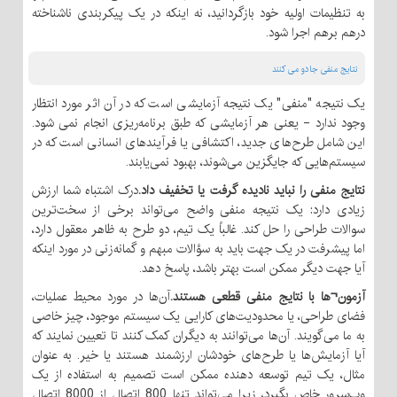
به تنظیمات اولیه خود بازگردانید، نه اینکه در یک پیکربندی ناشناخته
درهم برهم اجرا شود.
نتایج منفی جادو می کنند
یک نتیجه "منفی" یک نتیجه آزمایشی است که در آن اثر مورد انتظار
وجود ندارد - یعنی هر آزمایشی که طبق برنامه‌ریزی انجام نمی شود.
این شامل طرح‌های جدید، اکتشافی یا فرآیندهای انسانی است که در
سیستم‌هایی که جایگزین می‌شوند، بهبود نمی‌یابند.
نتایج منفی را نباید نادیده گرفت یا تخفیف داد.
درک اشتباه شما ارزش
زیادی دارد: یک نتیجه منفی واضح می‌تواند برخی از سخت‌ترین
سوالات طراحی را حل کند. غالباً یک تیم، دو طرح به ظاهر معقول دارد،
اما پیشرفت در یک جهت باید به سؤالات مبهم و گمانه‌زنی در مورد اینکه
آیا جهت دیگر ممکن است بهتر باشد، پاسخ دهد.
آزمون¬ها با نتایج منفی قطعی هستند.
آن‌ها در مورد محیط عملیات،
فضای طراحی، یا محدودیت‌های کارایی یک سیستم موجود، چیز خاصی
به ما می‌گویند. آن‌ها می‌توانند به دیگران کمک کنند تا تعیین نمایند که
آیا آزمایش‌ها یا طرح‌های خودشان ارزشمند هستند یا خیر. به عنوان
مثال، یک تیم توسعه دهنده ممکن است تصمیم به استفاده از یک
وب‌سرور خاص بگیرد، زیرا می‌تواند تنها 800 اتصال از 8000 اتصال