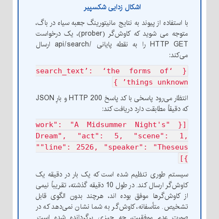
اشکال زدایی شکسپیر
با استفاده از پیوند به نتایج مانیتورینگ جعبه سیاه در باگ،
متوجه می شوید که کاوش‌گر (prober)، یک درخواست
HTTP GET را به نقطه پایانی /api/search ارسال
می‌کند:
{ ‘search_text’: ‘the forms of
things unknown’ }
انتظار می‌رود پاسخی با کد پاسخ HTTP 200 و بارِ JSON
که دقیقاً مطابقت دارد دریافت کند:
[{ "work": "A Midsummer Night's
Dream", "act": 5, "scene": 1,
"line": 2526, "speaker": "Theseus"
}]
سیستم طوری تنظیم شده است که یک بار در دقیقه یک
کاوش‌گر ارسال کند. در طول 10 دقیقه گذشته، تقریباً نیمی
از کاوش‌گرها موفق بوده اند، هرچند بدون الگوی قابل
تشخیص. متأسفانه، کاوش‌گر به شما نشان نمی‌دهد که در
صورت عدم موفقیت، چه چیزی برگردانده شده است.