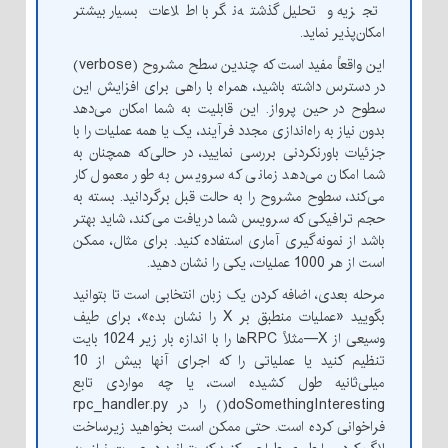
تجزیه و تحلیل گذشته‌نگر با اطلاعات بسیار بیشتر
امکان‌پذیر نماید.
این واقعاً مفید است که چندین سطح مشروح (verbose)
در دسترس داشته باشید، همراه با راهی برای افزایش این
سطوح در حین پرواز. این قابلیت به شما امکان می‌دهد
بدون نیاز به راه‌اندازی مجدد فرآیند، یک یا همه عملیات‌ را با
جزئیات باورنکردنی بررسی نمایید، در حالی‌که همچنان به
شما امکان می‌دهد زمانی که سرویس به طور معمول کار
می‌کند، سطوح مشروح را به حالت قبل برگردانید. بسته به
حجم ترافیکی که سرویس شما دریافت می‌کند، شاید بهتر
باشد از نمونه‌گیری آماری استفاده کنید. برای مثال، ممکن
است از هر 1000 عملیات، یکی را نشان دهید.
مرحله بعدی، اضافه کردن یک زبان انتخابی است تا بتوانید
بگویید «عملیات منطبق بر X را نشان بده»، برای طیف
وسیعی از X—مثلاً RPCها را با اندازه بار زیر 1024 بایت
تنظیم کنید یا عملیاتی را که اجرای آنها بیش از 10
میلی‌ثانیه طول کشیده است، یا چه مواردی تابع
doSomethingInteresting() را در rpc_handler.py
فراخوانی کرده است. حتی ممکن است بخواهید زیرساخت