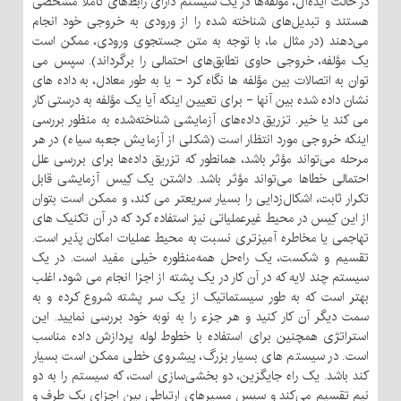
در حالت ایده‌آل، مؤلفه‌ها در یک سیستم دارای رابط‌های کاملاً مشخصی
هستند و تبدیل‌های شناخته شده را از ورودی به خروجی خود انجام
می‌دهند (در مثال ما، با توجه به متن جستجوی ورودی، ممکن است
یک مؤلفه، خروجی حاوی تطابق‌های احتمالی را برگرداند). سپس می
توان به اتصالات بین مؤلفه ها نگاه کرد - یا به طور معادل، به داده های
نشان داده شده بین آنها - برای تعیین اینکه آیا یک مؤلفه به درستی کار
می کند یا خیر. تزریق داده‌های آزمایشی شناخته‌شده به منظور بررسی
اینکه خروجی مورد انتظار است (شکلی از آزمایش جعبه سیاه) در هر
مرحله می‌تواند مؤثر باشد، همانطور که تزریق داده‌ها برای بررسی علل
احتمالی خطاها می‌تواند مؤثر باشد. داشتن یک کِیس آزمایشی قابل
تکرار ثابت، اشکال‌زدایی را بسیار سریعتر می کند، و ممکن است بتوان
از این کِیس در محیط غیرعملیاتی نیز استفاده کرد که در آن تکنیک های
تهاجمی یا مخاطره آمیزتری نسبت به محیط عملیات امکان پذیر است.
تقسیم و شکست، یک راه‌حل همه‌منظوره خیلی مفید است. در یک
سیستم چند لایه که در آن کار در یک پشته از اجزا انجام می شود، اغلب
بهتر است که به طور سیستماتیک از یک سر پشته شروع کرده و به
سمت دیگر آن کار کنید و هر جزء را به نوبه خود بررسی نمایید. این
استراتژی همچنین برای استفاده با خطوط لوله پردازش داده مناسب
است. در سیستم های بسیار بزرگ، پیشروی خطی ممکن است بسیار
کند باشد. یک راه جایگزین، دو بخشی‌سازی است، که سیستم را به دو
نیم تقسیم می‌کند و سپس مسیرهای ارتباطی بین اجزای یک طرف و