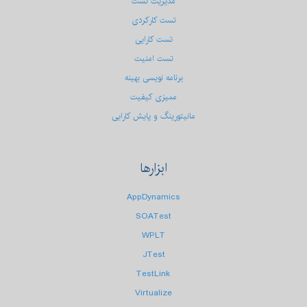
مدیریت تست
تست کارکردی
تست كارایی
تست امنیت
برنامه نویسی بهینه
ممیزی کیفیت
مانیتورینگ و پایش کارایی
ابزارها
AppDynamics
SOATest
WPLT
JTest
TestLink
Virtualize