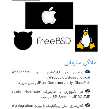
آمادگی سازمانی
پروفایل هر اپلیکیشن سرور: WebSphere
،WebLogic ،JBoss ،Tomcat،
JRun ،Geronimo ،Jetty ،GlassFish و سایر سرورها
هر تکنولوژی و فریمورک: Struts Hibernate
،JSP/Servlets ،JDBC ،EJB و غیره
فعال‌سازی آسان پروفایلینگ با ویزارد integration، که