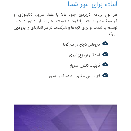
آماده برای امور شما
امکان پروفایل کردن
thread
ها جهت شناسایی
thread
های منتظر، بلوکه شوند و بلوکه کننده
هر نوع برنامه‌ کاربردی جاوا، SE یا EE، سرور، تکنولوژی و
دارای قابلیت
inspection
برای تشخیص مواردی
فریمورک، برروی چند پلتفرم؛ به صورت محلی یا از راه‌ دور، در حین
همچون
duplicate objects، null objects و open files
توسعه یا تست؛ و برای تیم‌ها و شرکت‌ها در هر اندازه‌ای را پروفایل
در زمان اجرای برنامه
می‌کند.
دارای نمودار های متعددی جهت مانیتورینگ وب، پایگاه
پروفایل کردن در هر کجا
داده و
I/O
آمادگی توزیع‌پذیری
دارای
metric
های متعددی برای ارزیابی کارایی برنامه
قابلیت کنترل سربار
های کاربردی در حال اجرا
لایسنس مقرون به صرفه و آسان
توانایی تحلیل قدرتمند و پروفایل کاملا خودکار
قابلیت استخراج داده ها در فرمت های مختلف
امکان پروفایل کردن برنامه های کاربردی محلی (
local
)
یا نصب شده در یک سرور دیگر (
remote
)
امکان
attach
شدن به برنامه های در حال اجرا که قبلا در
حالت پروفایل بالا نیامده باشد