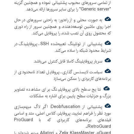
از تمامی سرورهای محبوب پشتیبانی نموده و همچنین گزینه
"Generic server" را برای سایر سرورها ارائه می‌دهد.
به صورت محلی و از راه‌دور: به راحتی سرورهای در حال
اجرا روی ماشین توسعه‌دهنده، و همچنین سرور از راه دوری
که محصول روی آن نصب شده، را پروفایل می‌کند.
پشتیبانی از تونلینگ تعبیه‌شده SSH، پروفایلینگ در
شرایط محدود شبکه را ساده می‌کند.
سربار پروفایلینگ کاملا قابل کنترل می‌باشد.
سیاست لایسنس گذاری، پروفایل تعداد نامحدودی از
برنامه‌های کاربردی را ممکن می‌سازد
نتایج سطح بالای پروفایلینگ برای مشاهده تصاویر
بزرگ و جزئیات سطح پایین برای اشاره به مشکلات
پشتیبانی از Deobfuscation: اگر لاگ مبهم‌سازی
مورد نظر را فراهم نمایید، پروفایلر، کلاس اصلی، متد و اسامی
فیلدهای برنامه‌های کاربردی که با ProGuard
،RetroGuard،
Zelix KlassMaster ،yGuard و Allatori مبهم شده‌اند را