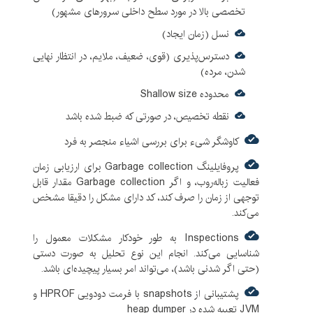
تخصصی بالا در مورد سطح داخلی سرورهای مشهور)
نسل (زمان ایجاد)
دسترس‌پذیری (قوی، ضعیف، ملایم، در انتظار نهایی
شدن، مرده)
محدوده Shallow size
نقطه تخصیص، در صورتی که ضبط شده باشد
کاوشگر شیء برای بررسی اشیاء منجصر به فرد
پروفایلینگ Garbage collection برای ارزیابی زمان
فعالیت زباله‌روب، و اگر Garbage collection مقدار قابل
توجهی از زمان را صرف کند، کد دارای مشکل را دقیقا مشخص
می‌کند.
Inspections به طور خودکار مشکلات معمول را
شناسایی می‌کند. انجام این نوع تحلیل به صورت دستی
(حتی اگر شدنی باشد)، می‌تواند امر بسیار پیچیده‌ای باشد.
پشتیبانی از snapshots با فرمت دودویی HPROF و
JVM تعبیه شده در heap dumper