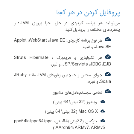
پروفایل کردن در هر کجا
می‌توانید هر برنامه کاربردی در حال اجرا برروی JVM در
پلتفرم‌های مختلف را پروفایل کنید.
هر نوع برنامه کاربردی: Applet ،WebStart ،Java EE
،Java SE و غیره.
هر تکنولوژی و فریمورک : Struts Hibernate
،JSP/Servlets ،JDBC ،EJB و غیره
جاوای محض و همچنین زبان‌های JVM مانند JRuby
،Scala و غیره.
تمامی سیستم‌عامل‌های مشهور:
ویندوز (32 بیتی/64 بیتی)
Mac OS X (32 بیتی/64 بیتی)
لینوکس (32بیتی/64بیتی، ppc64le/ppc64/ppc
،AArch64/ARMv7/ARMv5)