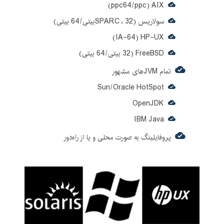
ppc64/ppc) AIX)
سولاریس (SPARC ، 32بیتی/64 بیتی)
IA-64) HP-UX)
FreeBSD (32 بیتی/64 بیتی)
تمام JVMهای مشهور
Sun/Oracle HotSpot
OpenJDK
IBM Java
پروفایلینگ به صورت محلی و یا از راه‌دور