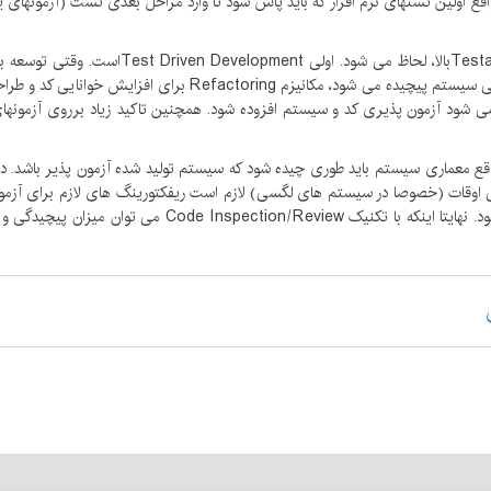
 واقع اولین تستهای نرم افزار که باید پاس شود تا وارد مراحل بعدی تست (آزمونها
در شرکت گوگل، چندین اصل و مکانیزم برای رسیدن
بالاتری وجود خواهد داشت. در همین رویکرد، وقتی کد یا طراحی سیس
 همین اصل باعث می شود آزمون پذیری کد و سیستم افزوده شود. همچنین تاکید زیاد برروی آ
یستم است. در واقع معماری سیستم باید طوری چیده شود که سیستم تولید شده آزمون پذیر ب
ی اوقات (خصوصا در سیستم های لگسی) لازم است ریفکتورینگ های لازم برای آزمو
قابلیتهای لازم برای تست سیستم (ماک-آبجکت ها) لحاظ شود. نه