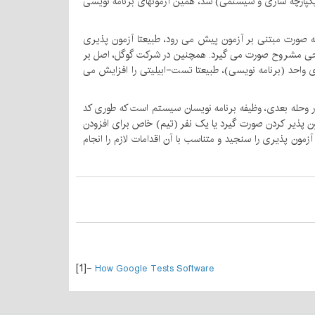
ی یکپارچه سازی و سیستمی) شد، همین آزمونهای برنامه نویسی
 به Testabilityبالا، لحاظ می شود. اولی Test Driven Developmentاست. وقتی توسعه به صورت مبتنی بر آزمون پیش می رود، طبیعتا آزمون پذیری
تم پیچیده می شود، مکانیزم Refactoring برای افزایش خوانایی کد و طراحی مشروح صورت می گیرد. همچنین در شرکت گوگل، اصل بر
زمونهای واحد (برنامه نویسی)، طبیعتا تست-ابیلیتی را افزایش می
اشد. در وحله بعدی، وظیفه برنامه نویسان سیستم است که طوری کد
ن پذیر کردن صورت گیرد یا یک نفر (تیم) خاص برای افزودن
ایتا اینکه با تکنیک Code Inspection/Review می توان میزان پیچیدگی و آزمون پذیری را سنجید و متناسب با آن اقدامات لازم را انجام
[1]-
How Google Tests Software