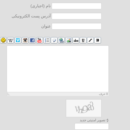
نام (اجباری)
آدرس پست الکترونیکی
عنوان
0
حرف
باقیمانده
تصویر امنیتی جدید