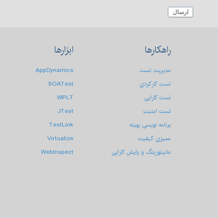
ارسال
راهکارها
ابزارها
مدیریت تست
AppDynamics
تست کارکردی
SOATest
تست كارایی
WPLT
تست امنیت
JTest
برنامه نویسی بهینه
TestLink
ممیزی کیفیت
Virtualize
مانیتورینگ و پایش کارایی
WebInspect